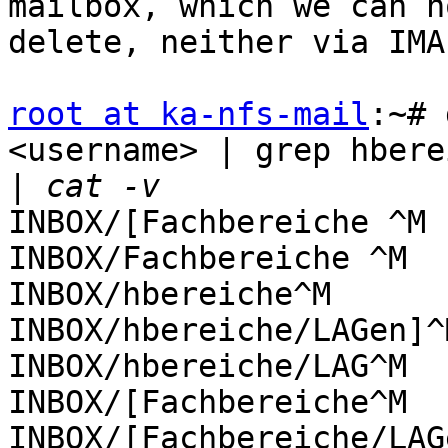
mailbox, which we can no
delete, neither via IMA
root at ka-nfs-mail
:~# 
<username> | grep hberei
|
INBOX/[Fachbereiche ^M

INBOX/Fachbereiche ^M

INBOX/hbereiche^M

INBOX/hbereiche/LAGen]^M
INBOX/hbereiche/LAG^M

INBOX/[Fachbereiche^M

INBOX/[Fachbereiche/LAG