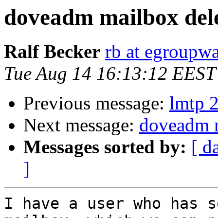
doveadm mailbox dele
Ralf Becker
rb at egroupwa
Tue Aug 14 16:13:12 EEST
Previous message:
lmtp 2
Next message:
doveadm m
Messages sorted by:
[ d
]
I have a user who has s