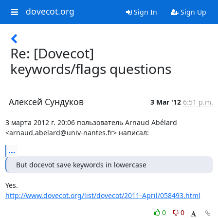
dovecot.org
Sign In
Sign Up
Re: [Dovecot]
keywords/flags questions
Алексей Сундуков
3 Mar '12
6:51 p.m.
3 марта 2012 г. 20:06 пользователь Arnaud Abélard

<arnaud.abelard@univ-nantes.fr> написал:
...
But docevot save keywords in lowercase
http://www.dovecot.org/list/dovecot/2011-April/058493.html
0
0